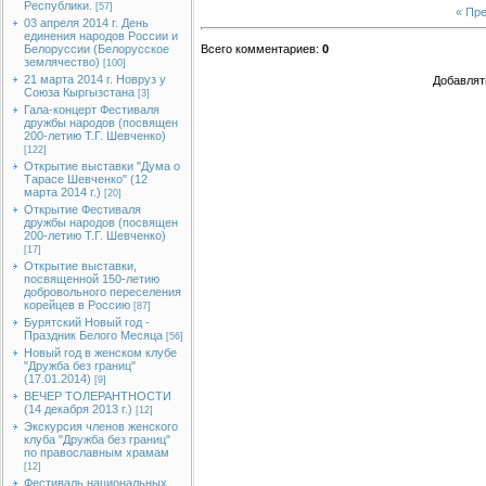
Республики.
[57]
« Пр
03 апреля 2014 г. День
единения народов России и
Белоруссии (Белорусское
Всего комментариев
:
0
землячество)
[100]
21 марта 2014 г. Новруз у
Добавлят
Союза Кыргызстана
[3]
Гала-концерт Фестиваля
дружбы народов (посвящен
200-летию Т.Г. Шевченко)
[122]
Открытие выставки "Дума о
Тарасе Шевченко" (12
марта 2014 г.)
[20]
Открытие Фестиваля
дружбы народов (посвящен
200-летию Т.Г. Шевченко)
[17]
Открытие выставки,
посвященной 150-летию
добровольного переселения
корейцев в Россию
[87]
Бурятский Новый год -
Праздник Белого Месяца
[56]
Новый год в женском клубе
"Дружба без границ"
(17.01.2014)
[9]
ВЕЧЕР ТОЛЕРАНТНОСТИ
(14 декабря 2013 г.)
[12]
Экскурсия членов женского
клуба "Дружба без границ"
по православным храмам
[12]
Фестиваль национальных