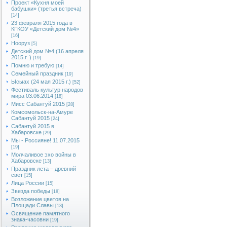
Проект «Кухня моей
бабушки» (третья встреча)
[14]
23 февраля 2015 года в
КГКОУ «Детский дом №4»
[16]
Нооруз
[5]
Детский дом №4 (16 апреля
2015 г. )
[19]
Помню и требую
[14]
Семейный праздник
[19]
Ысыах (24 мая 2015 г.)
[52]
Фестиваль культур народов
мира 03.06.2014
[18]
Мисс Сабантуй 2015
[28]
Комсомольск-на-Амуре
Сабантуй 2015
[24]
Сабантуй 2015 в
Хабаровске
[29]
Мы - Россияне! 11.07.2015
[19]
Молчаливое эхо войны в
Хабаровске
[13]
Праздник лета – древний
свет
[15]
Лица России
[15]
Звезда победы
[18]
Возложение цветов на
Площади Славы
[13]
Освящение памятного
знака-часовни
[19]