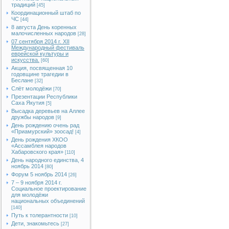
традиций
[45]
Координационный штаб по
ЧС
[44]
8 августа День коренных
малочисленных народов
[28]
07 сентября 2014 г. XII
Международный фестиваль
еврейской культуры и
искусства.
[60]
Акция, посвященная 10
годовщине трагедии в
Беслане
[32]
Слёт молодёжи
[70]
Презентации Республики
Саха Якутия
[5]
Высадка деревьев на Аллее
дружбы народов
[9]
День рождению очень рад
«Приамурский» зоосад!
[4]
День рождения ХКОО
«Ассамблея народов
Хабаровского края»
[110]
День народного единства, 4
ноябрь 2014
[80]
Форум 5 ноябрь 2014
[26]
7 – 9 ноября 2014 г.
Социальное проектирование
для молодёжи
национальных объединений
[140]
Путь к толерантности
[10]
Дети, знакомьтесь
[27]