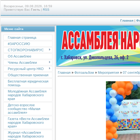
Воскресенье, 09.08.2026, 16:59
Приветствую Вас
Гость
|
RSS
Главная
|
Ф
Меню сайта
Главная страница
#ЗАРОССИЮ
СТОПКОРОНАВИРУС
Об Ассамблее
Члены Ассамблеи
Ресурсный центр НКО
Главная
»
Фотоальбом
»
Мероприятия
»
07 сентябр
Общественная приемная
Бесплатная юридическая
помощь
Молодёжная Ассамблея
народов Хабаровского
края
Детско-взрослое
сообщество «Малая
ассамблея»
Газета «Вести Ассамблеи
народов Хабаровского
края»
Журнал «Ассамблея
народов Хабаровского