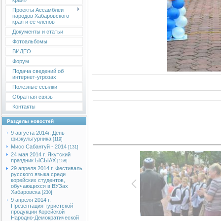
края»
Проекты Ассамблеи
народов Хабаровского
края и ее членов
Документы и статьи
Фотоальбомы
ВИДЕО
Форум
Подача сведений об
интернет-угрозах
Полезные ссылки
Обратная связь
Контакты
Разделы новостей
9 августа 2014г. День
физкультурника
[119]
Мисс Сабантуй - 2014
[131]
24 мая 2014 г. Якутский
праздник ЫСЫАХ
[158]
29 апреля 2014 г. Фестиваль
русского языка среди
корейских студентов,
обучающихся в ВУЗах
Хабаровска
[230]
9 апреля 2014 г.
Презентация туристской
продукции Корейской
Народно-Демократической