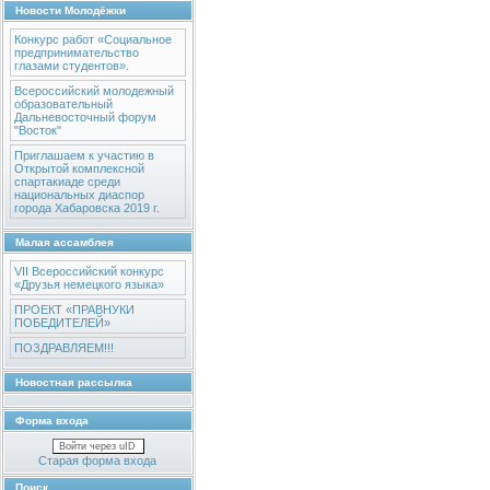
Новости Молодёжки
Конкурс работ «Социальное
предпринимательство
глазами студентов».
Всероссийский молодежный
образовательный
Дальневосточный форум
"Восток"
Приглашаем к участию в
Открытой комплексной
спартакиаде среди
национальных диаспор
города Хабаровска 2019 г.
Малая ассамблея
VII Всероссийский конкурс
«Друзья немецкого языка»
ПРОЕКТ «ПРАВНУКИ
ПОБЕДИТЕЛЕЙ»
ПОЗДРАВЛЯЕМ!!!
Новостная рассылка
Форма входа
Войти через uID
Старая форма входа
Поиск