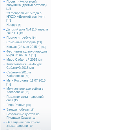
Проект «Кухня моей
бабушки» (третья встреча)
[14]
23 февраля 2015 года в
КГКОУ «Детский дом №4»
[16]
Нооруз
[5]
Детский дом №4 (16 апреля
2015 г. )
[19]
Помню и требую
[14]
Семейный праздник
[19]
Ысыах (24 мая 2015 г.)
[52]
Фестиваль культур народов
мира 03.06.2014
[18]
Мисс Сабантуй 2015
[28]
Комсомольск-на-Амуре
Сабантуй 2015
[24]
Сабантуй 2015 в
Хабаровске
[29]
Мы - Россияне! 11.07.2015
[19]
Молчаливое эхо войны в
Хабаровске
[13]
Праздник лета – древний
свет
[15]
Лица России
[15]
Звезда победы
[18]
Возложение цветов на
Площади Славы
[13]
Освящение памятного
знака-часовни
[19]