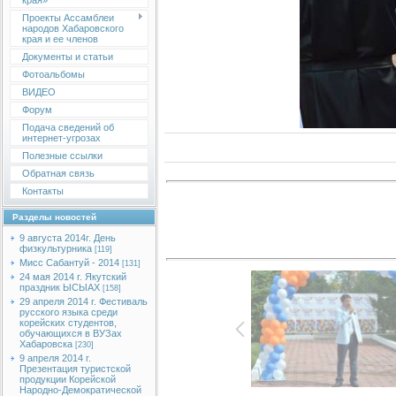
края»
Проекты Ассамблеи
народов Хабаровского
края и ее членов
Документы и статьи
Фотоальбомы
ВИДЕО
Форум
Подача сведений об
интернет-угрозах
Полезные ссылки
Обратная связь
Контакты
Разделы новостей
9 августа 2014г. День
физкультурника
[119]
Мисс Сабантуй - 2014
[131]
24 мая 2014 г. Якутский
праздник ЫСЫАХ
[158]
29 апреля 2014 г. Фестиваль
русского языка среди
корейских студентов,
обучающихся в ВУЗах
Хабаровска
[230]
9 апреля 2014 г.
Презентация туристской
продукции Корейской
Народно-Демократической