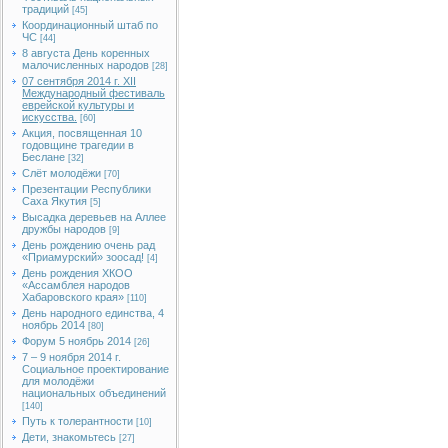
традиций
[45]
Координационный штаб по
ЧС
[44]
8 августа День коренных
малочисленных народов
[28]
07 сентября 2014 г. XII
Международный фестиваль
еврейской культуры и
искусства.
[60]
Акция, посвященная 10
годовщине трагедии в
Беслане
[32]
Слёт молодёжи
[70]
Презентации Республики
Саха Якутия
[5]
Высадка деревьев на Аллее
дружбы народов
[9]
День рождению очень рад
«Приамурский» зоосад!
[4]
День рождения ХКОО
«Ассамблея народов
Хабаровского края»
[110]
День народного единства, 4
ноябрь 2014
[80]
Форум 5 ноябрь 2014
[26]
7 – 9 ноября 2014 г.
Социальное проектирование
для молодёжи
национальных объединений
[140]
Путь к толерантности
[10]
Дети, знакомьтесь
[27]