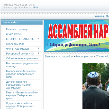
Пятница, 07.08.2026, 06:47
Приветствую Вас
Гость
|
RSS
Главная
|
Ф
Меню сайта
Главная страница
#ЗАРОССИЮ
СТОПКОРОНАВИРУС
Об Ассамблее
Члены Ассамблеи
Ресурсный центр НКО
Главная
»
Фотоальбом
»
Мероприятия
»
07 сентябр
Общественная приемная
Бесплатная юридическая
помощь
Молодёжная Ассамблея
народов Хабаровского
края
Детско-взрослое
сообщество «Малая
ассамблея»
Газета «Вести Ассамблеи
народов Хабаровского
края»
Журнал «Ассамблея
народов Хабаровского