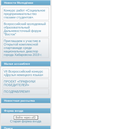
Новости Молодёжки
Конкурс работ «Социальное
предпринимательство
глазами студентов».
Всероссийский молодежный
образовательный
Дальневосточный форум
"Восток"
Приглашаем к участию в
Открытой комплексной
спартакиаде среди
национальных диаспор
города Хабаровска 2019 г.
Малая ассамблея
VII Всероссийский конкурс
«Друзья немецкого языка»
ПРОЕКТ «ПРАВНУКИ
ПОБЕДИТЕЛЕЙ»
ПОЗДРАВЛЯЕМ!!!
Новостная рассылка
Форма входа
Войти через uID
Старая форма входа
Поиск