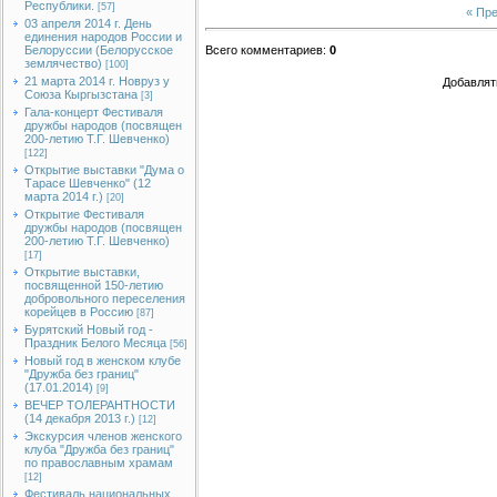
Республики.
[57]
« Пр
03 апреля 2014 г. День
единения народов России и
Белоруссии (Белорусское
Всего комментариев
:
0
землячество)
[100]
21 марта 2014 г. Новруз у
Добавлят
Союза Кыргызстана
[3]
Гала-концерт Фестиваля
дружбы народов (посвящен
200-летию Т.Г. Шевченко)
[122]
Открытие выставки "Дума о
Тарасе Шевченко" (12
марта 2014 г.)
[20]
Открытие Фестиваля
дружбы народов (посвящен
200-летию Т.Г. Шевченко)
[17]
Открытие выставки,
посвященной 150-летию
добровольного переселения
корейцев в Россию
[87]
Бурятский Новый год -
Праздник Белого Месяца
[56]
Новый год в женском клубе
"Дружба без границ"
(17.01.2014)
[9]
ВЕЧЕР ТОЛЕРАНТНОСТИ
(14 декабря 2013 г.)
[12]
Экскурсия членов женского
клуба "Дружба без границ"
по православным храмам
[12]
Фестиваль национальных