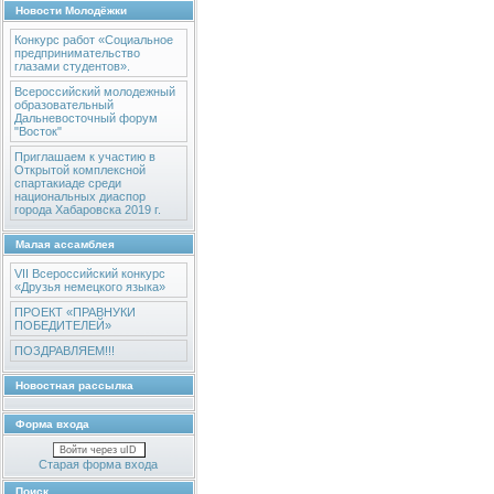
Новости Молодёжки
Конкурс работ «Социальное
предпринимательство
глазами студентов».
Всероссийский молодежный
образовательный
Дальневосточный форум
"Восток"
Приглашаем к участию в
Открытой комплексной
спартакиаде среди
национальных диаспор
города Хабаровска 2019 г.
Малая ассамблея
VII Всероссийский конкурс
«Друзья немецкого языка»
ПРОЕКТ «ПРАВНУКИ
ПОБЕДИТЕЛЕЙ»
ПОЗДРАВЛЯЕМ!!!
Новостная рассылка
Форма входа
Войти через uID
Старая форма входа
Поиск