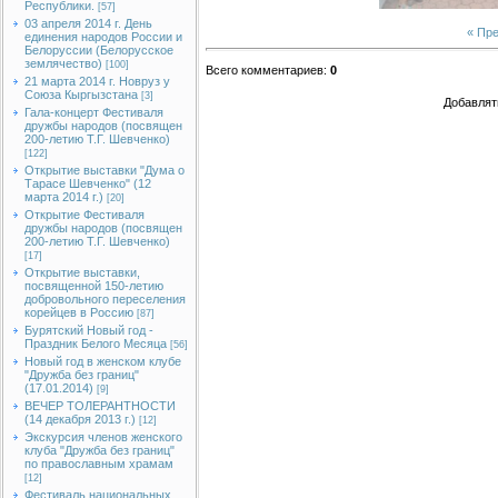
Республики.
[57]
03 апреля 2014 г. День
« Пр
единения народов России и
Белоруссии (Белорусское
землячество)
[100]
Всего комментариев
:
0
21 марта 2014 г. Новруз у
Союза Кыргызстана
[3]
Добавлят
Гала-концерт Фестиваля
дружбы народов (посвящен
200-летию Т.Г. Шевченко)
[122]
Открытие выставки "Дума о
Тарасе Шевченко" (12
марта 2014 г.)
[20]
Открытие Фестиваля
дружбы народов (посвящен
200-летию Т.Г. Шевченко)
[17]
Открытие выставки,
посвященной 150-летию
добровольного переселения
корейцев в Россию
[87]
Бурятский Новый год -
Праздник Белого Месяца
[56]
Новый год в женском клубе
"Дружба без границ"
(17.01.2014)
[9]
ВЕЧЕР ТОЛЕРАНТНОСТИ
(14 декабря 2013 г.)
[12]
Экскурсия членов женского
клуба "Дружба без границ"
по православным храмам
[12]
Фестиваль национальных