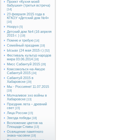
Проект «Кухня моей
бабушки» (третья встреча)
[14]
23 февраля 2015 года в
КГКОУ «Детский дом №4»
[16]
Нооруз
[5]
Детский дом №4 (16 апреля
2015 г. )
[19]
Помню и требую
[14]
Семейный праздник
[19]
Ысыах (24 мая 2015 г.)
[52]
Фестиваль культур народов
мира 03.06.2014
[18]
Мисс Сабантуй 2015
[28]
Комсомольск-на-Амуре
Сабантуй 2015
[24]
Сабантуй 2015 в
Хабаровске
[29]
Мы - Россияне! 11.07.2015
[19]
Молчаливое эхо войны в
Хабаровске
[13]
Праздник лета – древний
свет
[15]
Лица России
[15]
Звезда победы
[18]
Возложение цветов на
Площади Славы
[13]
Освящение памятного
знака-часовни
[19]