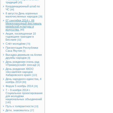
традиций
[45]
Координационный штаб по
ЧС
[44]
8 августа День коренных
малочисленных народов
[28]
07 сентября 2014 г. XII
Международный фестиваль
еврейской культуры и
искусства.
[60]
Акция, посвященная 10
годовщине трагедии в
Беслане
[32]
Слёт молодёжи
[70]
Презентации Республики
Саха Якутия
[5]
Высадка деревьев на Аллее
дружбы народов
[9]
День рождению очень рад
«Приамурский» зоосад!
[4]
День рождения ХКОО
«Ассамблея народов
Хабаровского края»
[110]
День народного единства, 4
ноябрь 2014
[80]
Форум 5 ноябрь 2014
[26]
7 – 9 ноября 2014 г.
Социальное проектирование
для молодёжи
национальных объединений
[140]
Путь к толерантности
[10]
Дети, знакомьтесь
[27]