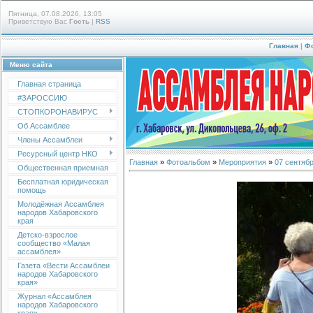
Пятница, 07.08.2026, 13:05
Приветствую Вас
Гость
|
RSS
Главная
|
Ф
Меню сайта
Главная страница
#ЗАРОССИЮ
СТОПКОРОНАВИРУС
Об Ассамблее
Члены Ассамблеи
Ресурсный центр НКО
Главная
»
Фотоальбом
»
Мероприятия
»
07 сентябр
Общественная приемная
Бесплатная юридическая
помощь
Молодёжная Ассамблея
народов Хабаровского
края
Детско-взрослое
сообщество «Малая
ассамблея»
Газета «Вести Ассамблеи
народов Хабаровского
края»
Журнал «Ассамблея
народов Хабаровского