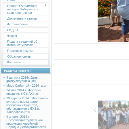
края»
Проекты Ассамблеи
народов Хабаровского
края и ее членов
Документы и статьи
Фотоальбомы
ВИДЕО
Форум
Подача сведений об
интернет-угрозах
Полезные ссылки
Обратная связь
Контакты
Разделы новостей
9 августа 2014г. День
физкультурника
[119]
Мисс Сабантуй - 2014
[131]
24 мая 2014 г. Якутский
праздник ЫСЫАХ
[158]
29 апреля 2014 г. Фестиваль
русского языка среди
корейских студентов,
обучающихся в ВУЗах
Хабаровска
[230]
9 апреля 2014 г.
Презентация туристской
продукции Корейской
Народно-Демократической