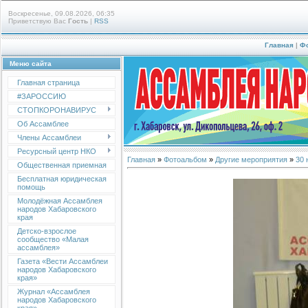
Воскресенье, 09.08.2026, 06:35
Приветствую Вас
Гость
|
RSS
Главная
|
Ф
Меню сайта
Главная страница
#ЗАРОССИЮ
СТОПКОРОНАВИРУС
Об Ассамблее
Члены Ассамблеи
Ресурсный центр НКО
Главная
»
Фотоальбом
»
Другие мероприятия
»
30 
Общественная приемная
Бесплатная юридическая
помощь
Молодёжная Ассамблея
народов Хабаровского
края
Детско-взрослое
сообщество «Малая
ассамблея»
Газета «Вести Ассамблеи
народов Хабаровского
края»
Журнал «Ассамблея
народов Хабаровского