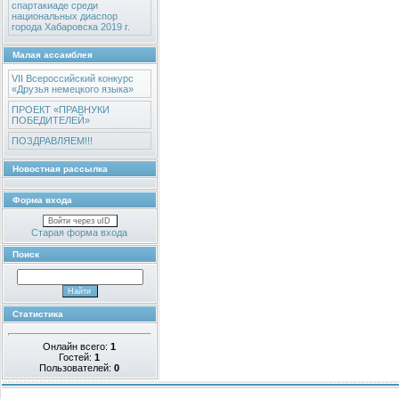
спартакиаде среди
национальных диаспор
города Хабаровска 2019 г.
Малая ассамблея
VII Всероссийский конкурс
«Друзья немецкого языка»
ПРОЕКТ «ПРАВНУКИ
ПОБЕДИТЕЛЕЙ»
ПОЗДРАВЛЯЕМ!!!
Новостная рассылка
Форма входа
Войти через uID
Старая форма входа
Поиск
Статистика
Онлайн всего:
1
Гостей:
1
Пользователей:
0