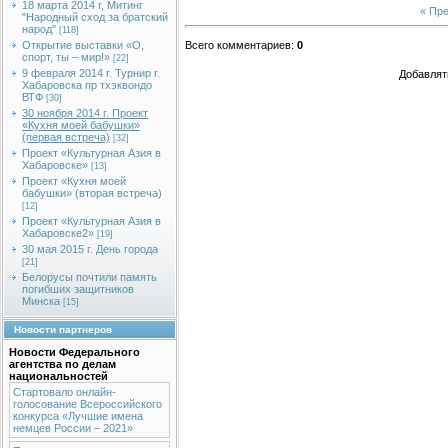
18 марта 2014 г, Митинг
« Пр
"Народный сход за братский
народ"
[118]
Открытие выставки «О,
Всего комментариев
:
0
спорт, ты – мир!»
[22]
9 февраля 2014 г. Турнир г.
Добавлят
Хабаровска пр тхэквондо
ВТФ
[30]
30 ноября 2014 г. Проект
«Кухня моей бабушки»
(первая встреча)
[32]
Проект «Культурная Азия в
Хабаровске»
[13]
Проект «Кухня моей
бабушки» (вторая встреча)
[12]
Проект «Культурная Азия в
Хабаровске2»
[19]
30 мая 2015 г. День города
[21]
Белорусы почтили память
погибших защитников
Минска
[15]
Новости партнеров
Новости Федерального
агентства по делам
национальностей
Стартовало онлайн-
голосование Всероссийского
конкурса «Лучшие имена
немцев России – 2021»