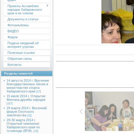
края»
Проекты Ассамблеи
народов Хабаровского
края и ее членов
Документы и статьи
Фотоальбомы
ВИДЕО
Форум
Подача сведений об
интернет-угрозах
Полезные ссылки
Обратная связь
Контакты
Разделы новостей
14 августа 2014 г. Вручение
благодарственных писем в
министерстве спорта
Хабаровского края
[17]
15 июля 2014 г. Открытие
Фонтана дружбы народов
[117]
29 марта 2014 г. Весенний
форум Охотского
землячества
[11]
29-30 марта 2014 г.
Открытый чемпионат
Хабаровского края по
тхэквондо (ВТФ).
[12]