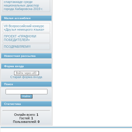
спартакиаде среди
национальных диаспор
города Хабаровска 2019 г.
Малая ассамблея
VII Всероссийский конкурс
«Друзья немецкого языка»
ПРОЕКТ «ПРАВНУКИ
ПОБЕДИТЕЛЕЙ»
ПОЗДРАВЛЯЕМ!!!
Новостная рассылка
Форма входа
Войти через uID
Старая форма входа
Поиск
Статистика
Онлайн всего:
1
Гостей:
1
Пользователей:
0