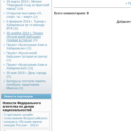
18 марта 2014 г, Митинг
« 
"Народный сход за братский
народ"
[118]
Открытие выставки «О,
Всего комментариев
:
0
спорт, ты – мир!»
[22]
9 февраля 2014 г. Турнир г.
Добавлят
Хабаровска пр тхэквондо
ВТФ
[30]
30 ноября 2014 г. Проект
«Кухня моей бабушки»
(первая встреча)
[32]
Проект «Культурная Азия в
Хабаровске»
[13]
Проект «Кухня моей
бабушки» (вторая встреча)
[12]
Проект «Культурная Азия в
Хабаровске2»
[19]
30 мая 2015 г. День города
[21]
Белорусы почтили память
погибших защитников
Минска
[15]
Новости партнеров
Новости Федерального
агентства по делам
национальностей
Стартовало онлайн-
голосование Всероссийского
конкурса «Лучшие имена
немцев России – 2021»