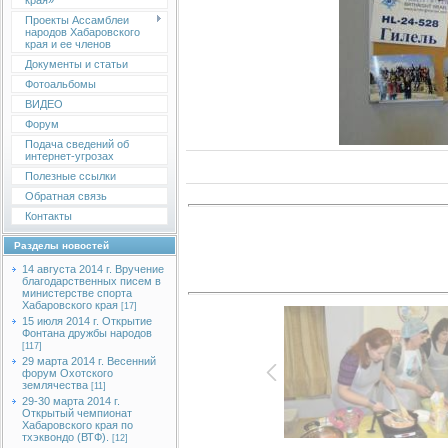
края»
Проекты Ассамблеи
народов Хабаровского
края и ее членов
Документы и статьи
Фотоальбомы
ВИДЕО
Форум
Подача сведений об
интернет-угрозах
Полезные ссылки
Обратная связь
Контакты
Разделы новостей
14 августа 2014 г. Вручение
благодарственных писем в
министерстве спорта
Хабаровского края
[17]
15 июля 2014 г. Открытие
Фонтана дружбы народов
[117]
29 марта 2014 г. Весенний
форум Охотского
землячества
[11]
29-30 марта 2014 г.
Открытый чемпионат
Хабаровского края по
тхэквондо (ВТФ).
[12]