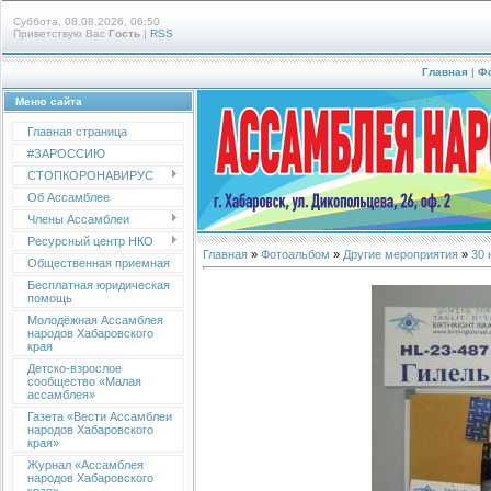
Суббота, 08.08.2026, 06:50
Приветствую Вас
Гость
|
RSS
Главная
|
Ф
Меню сайта
Главная страница
#ЗАРОССИЮ
СТОПКОРОНАВИРУС
Об Ассамблее
Члены Ассамблеи
Ресурсный центр НКО
Главная
»
Фотоальбом
»
Другие мероприятия
»
30 
Общественная приемная
Бесплатная юридическая
помощь
Молодёжная Ассамблея
народов Хабаровского
края
Детско-взрослое
сообщество «Малая
ассамблея»
Газета «Вести Ассамблеи
народов Хабаровского
края»
Журнал «Ассамблея
народов Хабаровского