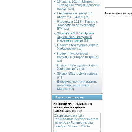
18 марта 2014 г, Митинг
"Народный сход за братский
народ"
[118]
Открытие выставки «О,
Всего комментар
спорт, ты – мир!»
[22]
9 февраля 2014 г. Турнир г.
Хабаровска пр тхэквондо
ВТФ
[30]
30 ноября 2014 г. Проект
«Кухня моей бабушки»
(первая встреча)
[32]
Проект «Культурная Азия в
Хабаровске»
[13]
Проект «Кухня моей
бабушки» (вторая встреча)
[12]
Проект «Культурная Азия в
Хабаровске2»
[19]
30 мая 2015 г. День города
[21]
Белорусы почтили память
погибших защитников
Минска
[15]
Новости партнеров
Новости Федерального
агентства по делам
национальностей
Стартовало онлайн-
голосование Всероссийского
конкурса «Лучшие имена
немцев России – 2021»