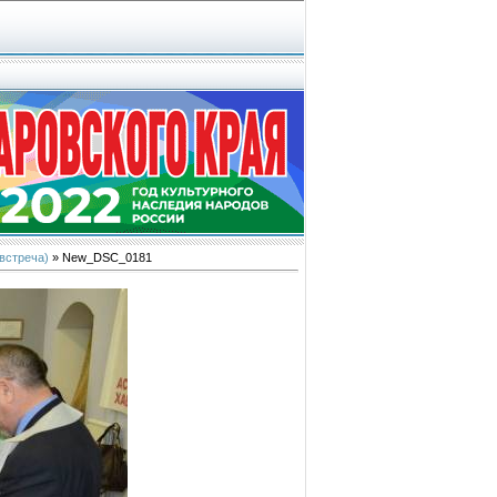
 встреча)
» New_DSC_0181