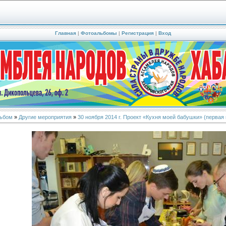
Главная
|
Фотоальбомы
|
Регистрация
|
Вход
ьбом
»
Другие мероприятия
»
30 ноября 2014 г. Проект «Кухня моей бабушки» (первая