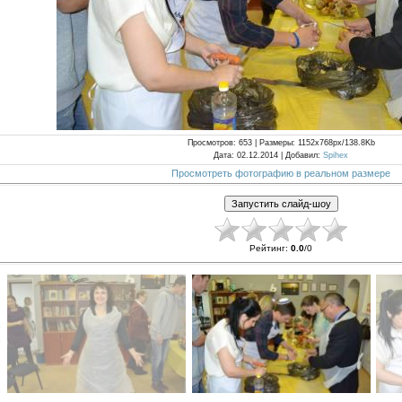
Просмотров
: 653 |
Размеры
: 1152x768px/138.8Kb
Дата
: 02.12.2014 |
Добавил
:
Spihex
Просмотреть фотографию в реальном размере
Рейтинг
:
0.0
/
0