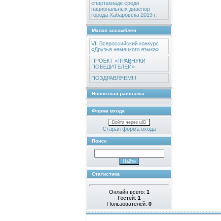
спартакиаде среди
национальных диаспор
города Хабаровска 2019 г.
Малая ассамблея
VII Всероссийский конкурс
«Друзья немецкого языка»
ПРОЕКТ «ПРАВНУКИ
ПОБЕДИТЕЛЕЙ»
ПОЗДРАВЛЯЕМ!!!
Новостная рассылка
Форма входа
Войти через uID
Старая форма входа
Поиск
Статистика
Онлайн всего:
1
Гостей:
1
Пользователей:
0