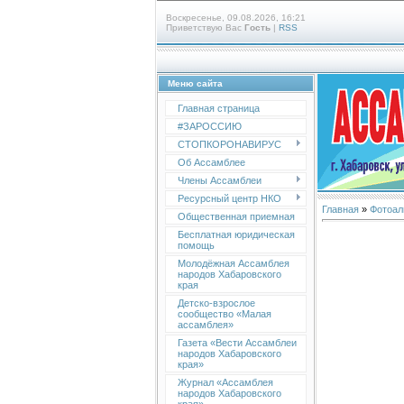
Воскресенье, 09.08.2026, 16:21
Приветствую Вас
Гость
|
RSS
Меню сайта
Главная страница
#ЗАРОССИЮ
СТОПКОРОНАВИРУС
Об Ассамблее
Члены Ассамблеи
Ресурсный центр НКО
Главная
»
Фотоал
Общественная приемная
Бесплатная юридическая
помощь
Молодёжная Ассамблея
народов Хабаровского
края
Детско-взрослое
сообщество «Малая
ассамблея»
Газета «Вести Ассамблеи
народов Хабаровского
края»
Журнал «Ассамблея
народов Хабаровского