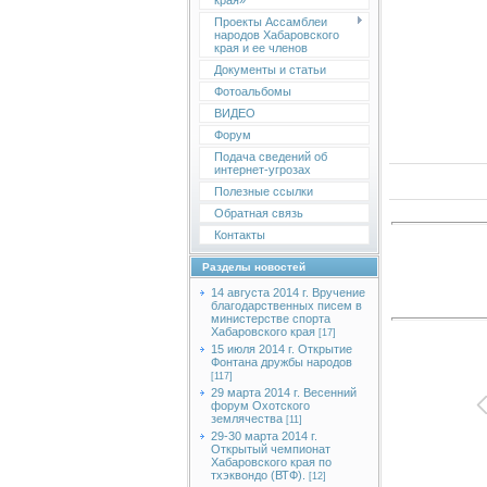
края»
Проекты Ассамблеи
народов Хабаровского
края и ее членов
Документы и статьи
Фотоальбомы
ВИДЕО
Форум
Подача сведений об
интернет-угрозах
Полезные ссылки
Обратная связь
Контакты
Разделы новостей
14 августа 2014 г. Вручение
благодарственных писем в
министерстве спорта
Хабаровского края
[17]
15 июля 2014 г. Открытие
Фонтана дружбы народов
[117]
29 марта 2014 г. Весенний
форум Охотского
землячества
[11]
29-30 марта 2014 г.
Открытый чемпионат
Хабаровского края по
тхэквондо (ВТФ).
[12]