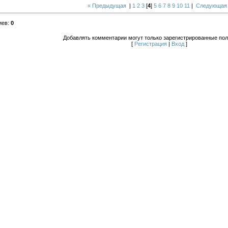
« Предыдущая
|
1
2
3
[
4
]
5
6
7
8
9
10
11
|
Следующая
иев
:
0
Добавлять комментарии могут только зарегистрированные пол
[
Регистрация
|
Вход
]