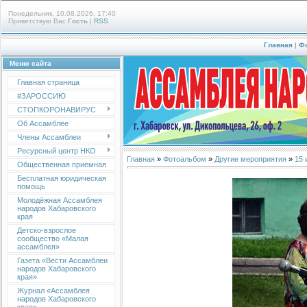
Понедельник, 10.08.2026, 17:40
Приветствую Вас
Гость
|
RSS
Главная
|
Ф
Меню сайта
Главная страница
#ЗАРОССИЮ
СТОПКОРОНАВИРУС
Об Ассамблее
Члены Ассамблеи
Ресурсный центр НКО
Главная
»
Фотоальбом
»
Другие мероприятия
»
15 
Общественная приемная
Бесплатная юридическая
помощь
Молодёжная Ассамблея
народов Хабаровского
края
Детско-взрослое
сообщество «Малая
ассамблея»
Газета «Вести Ассамблеи
народов Хабаровского
края»
Журнал «Ассамблея
народов Хабаровского