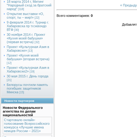
18 марта 2014 г, Митинг
« Предыд
"Народный сход за братский
народ"
[118]
Открытие выставки «О,
Всего комментариев
:
0
спорт, ты – мир!»
[22]
9 февраля 2014 г. Турнир г.
Добавлят
Хабаровска пр тхэквондо
ВТФ
[30]
30 ноября 2014 г. Проект
«Кухня моей бабушки»
(первая встреча)
[32]
Проект «Культурная Азия в
Хабаровске»
[13]
Проект «Кухня моей
бабушки» (вторая встреча)
[12]
Проект «Культурная Азия в
Хабаровске2»
[19]
30 мая 2015 г. День города
[21]
Белорусы почтили память
погибших защитников
Минска
[15]
Новости партнеров
Новости Федерального
агентства по делам
национальностей
Стартовало онлайн-
голосование Всероссийского
конкурса «Лучшие имена
немцев России – 2021»