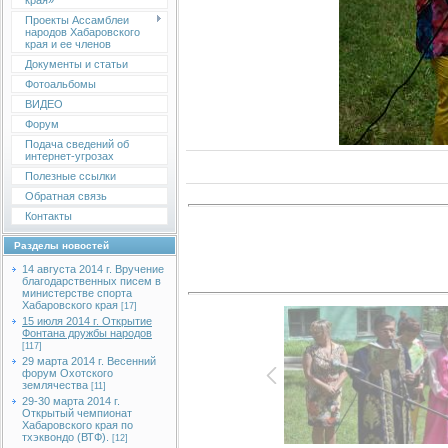
края»
Проекты Ассамблеи
народов Хабаровского
края и ее членов
Документы и статьи
Фотоальбомы
ВИДЕО
Форум
Подача сведений об
интернет-угрозах
Полезные ссылки
Обратная связь
Контакты
Разделы новостей
14 августа 2014 г. Вручение
благодарственных писем в
министерстве спорта
Хабаровского края
[17]
15 июля 2014 г. Открытие
Фонтана дружбы народов
[117]
29 марта 2014 г. Весенний
форум Охотского
землячества
[11]
29-30 марта 2014 г.
Открытый чемпионат
Хабаровского края по
тхэквондо (ВТФ).
[12]