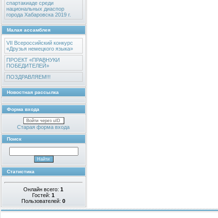
спартакиаде среди
национальных диаспор
города Хабаровска 2019 г.
Малая ассамблея
VII Всероссийский конкурс
«Друзья немецкого языка»
ПРОЕКТ «ПРАВНУКИ
ПОБЕДИТЕЛЕЙ»
ПОЗДРАВЛЯЕМ!!!
Новостная рассылка
Форма входа
Войти через uID
Старая форма входа
Поиск
Статистика
Онлайн всего:
1
Гостей:
1
Пользователей:
0