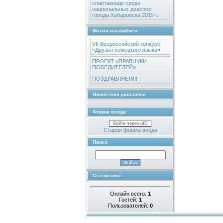
спартакиаде среди
национальных диаспор
города Хабаровска 2019 г.
Малая ассамблея
VII Всероссийский конкурс
«Друзья немецкого языка»
ПРОЕКТ «ПРАВНУКИ
ПОБЕДИТЕЛЕЙ»
ПОЗДРАВЛЯЕМ!!!
Новостная рассылка
Форма входа
Войти через uID
Старая форма входа
Поиск
Статистика
Онлайн всего:
1
Гостей:
1
Пользователей:
0