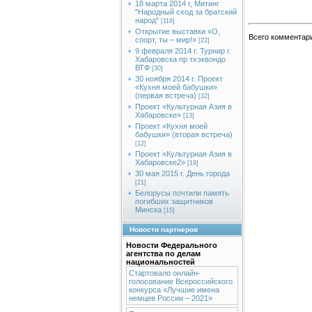
18 марта 2014 г, Митинг
"Народный сход за братский
народ"
[118]
Открытие выставки «О,
Всего комментар
спорт, ты – мир!»
[22]
9 февраля 2014 г. Турнир г.
Хабаровска пр тхэквондо
ВТФ
[30]
30 ноября 2014 г. Проект
«Кухня моей бабушки»
(первая встреча)
[32]
Проект «Культурная Азия в
Хабаровске»
[13]
Проект «Кухня моей
бабушки» (вторая встреча)
[12]
Проект «Культурная Азия в
Хабаровске2»
[19]
30 мая 2015 г. День города
[21]
Белорусы почтили память
погибших защитников
Минска
[15]
Новости партнеров
Новости Федерального
агентства по делам
национальностей
Стартовало онлайн-
голосование Всероссийского
конкурса «Лучшие имена
немцев России – 2021»