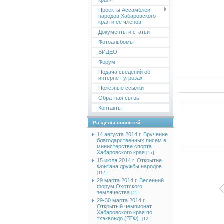
края»
Проекты Ассамблеи
народов Хабаровского
края и ее членов
Документы и статьи
Фотоальбомы
ВИДЕО
Форум
Подача сведений об
интернет-угрозах
Полезные ссылки
Обратная связь
Контакты
Разделы новостей
14 августа 2014 г. Вручение
благодарственных писем в
министерстве спорта
Хабаровского края
[17]
15 июля 2014 г. Открытие
Фонтана дружбы народов
[117]
29 марта 2014 г. Весенний
форум Охотского
землячества
[11]
29-30 марта 2014 г.
Открытый чемпионат
Хабаровского края по
тхэквондо (ВТФ).
[12]