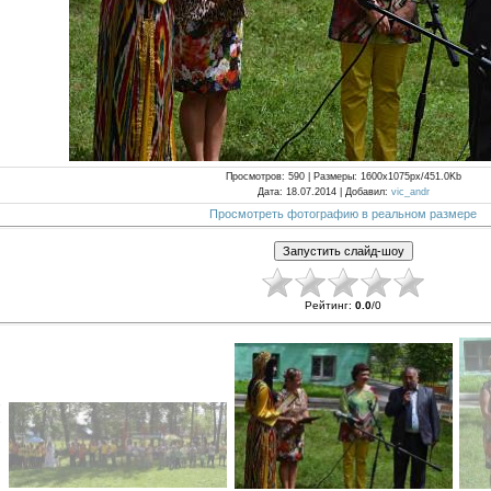
Просмотров
: 590 |
Размеры
: 1600x1075px/451.0Kb
Дата
: 18.07.2014 |
Добавил
:
vic_andr
Просмотреть фотографию в реальном размере
Рейтинг
:
0.0
/
0