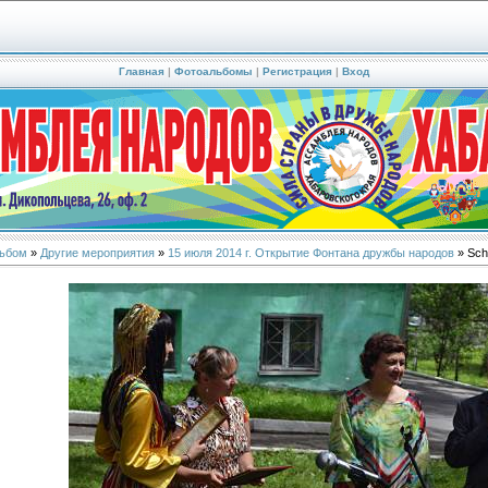
Главная
|
Фотоальбомы
|
Регистрация
|
Вход
ьбом
»
Другие мероприятия
»
15 июля 2014 г. Открытие Фонтана дружбы народов
» Sch