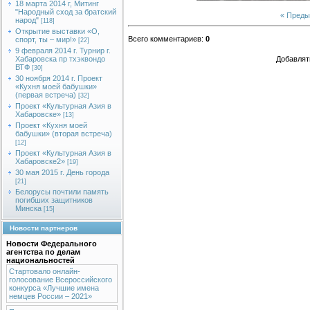
18 марта 2014 г, Митинг
"Народный сход за братский
« Пред
народ"
[118]
Открытие выставки «О,
Всего комментариев
:
0
спорт, ты – мир!»
[22]
9 февраля 2014 г. Турнир г.
Хабаровска пр тхэквондо
Добавлят
ВТФ
[30]
30 ноября 2014 г. Проект
«Кухня моей бабушки»
(первая встреча)
[32]
Проект «Культурная Азия в
Хабаровске»
[13]
Проект «Кухня моей
бабушки» (вторая встреча)
[12]
Проект «Культурная Азия в
Хабаровске2»
[19]
30 мая 2015 г. День города
[21]
Белорусы почтили память
погибших защитников
Минска
[15]
Новости партнеров
Новости Федерального
агентства по делам
национальностей
Стартовало онлайн-
голосование Всероссийского
конкурса «Лучшие имена
немцев России – 2021»