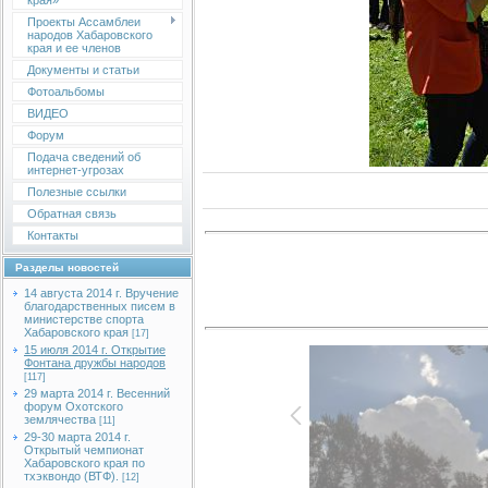
края»
Проекты Ассамблеи
народов Хабаровского
края и ее членов
Документы и статьи
Фотоальбомы
ВИДЕО
Форум
Подача сведений об
интернет-угрозах
Полезные ссылки
Обратная связь
Контакты
Разделы новостей
14 августа 2014 г. Вручение
благодарственных писем в
министерстве спорта
Хабаровского края
[17]
15 июля 2014 г. Открытие
Фонтана дружбы народов
[117]
29 марта 2014 г. Весенний
форум Охотского
землячества
[11]
29-30 марта 2014 г.
Открытый чемпионат
Хабаровского края по
тхэквондо (ВТФ).
[12]