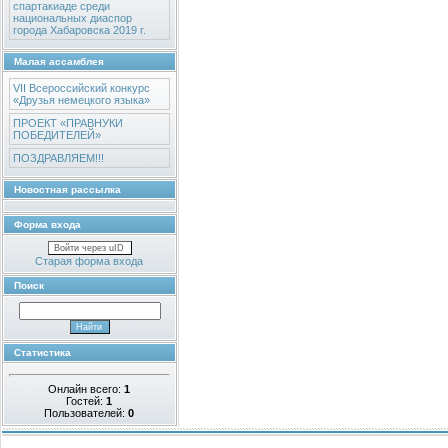
спартакиаде среди
национальных диаспор
города Хабаровска 2019 г.
Малая ассамблея
VII Всероссийский конкурс
«Друзья немецкого языка»
ПРОЕКТ «ПРАВНУКИ
ПОБЕДИТЕЛЕЙ»
ПОЗДРАВЛЯЕМ!!!
Новостная рассылка
Форма входа
Войти через uID
Старая форма входа
Поиск
Статистика
Онлайн всего:
1
Гостей:
1
Пользователей:
0