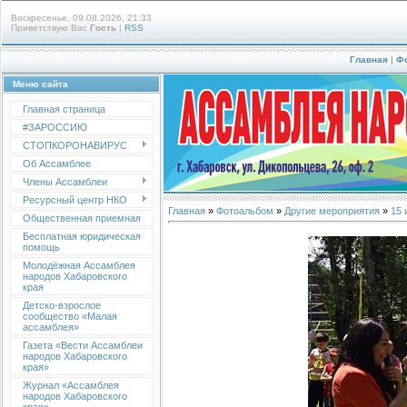
Воскресенье, 09.08.2026, 21:33
Приветствую Вас
Гость
|
RSS
Главная
|
Ф
Меню сайта
Главная страница
#ЗАРОССИЮ
СТОПКОРОНАВИРУС
Об Ассамблее
Члены Ассамблеи
Ресурсный центр НКО
Главная
»
Фотоальбом
»
Другие мероприятия
»
15 
Общественная приемная
Бесплатная юридическая
помощь
Молодёжная Ассамблея
народов Хабаровского
края
Детско-взрослое
сообщество «Малая
ассамблея»
Газета «Вести Ассамблеи
народов Хабаровского
края»
Журнал «Ассамблея
народов Хабаровского