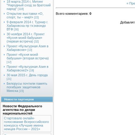
18 марта 2014 г, Митинг
« Пр
"Народный сход за братский
народ"
[118]
Открытие выставки «О,
Всего комментариев
:
0
спорт, ты – мир!»
[22]
9 февраля 2014 г. Турнир г.
Добавлят
Хабаровска пр тхэквондо
ВТФ
[30]
30 ноября 2014 г. Проект
«Кухня моей бабушки»
(первая встреча)
[32]
Проект «Культурная Азия в
Хабаровске»
[13]
Проект «Кухня моей
бабушки» (вторая встреча)
[12]
Проект «Культурная Азия в
Хабаровске2»
[19]
30 мая 2015 г. День города
[21]
Белорусы почтили память
погибших защитников
Минска
[15]
Новости партнеров
Новости Федерального
агентства по делам
национальностей
Стартовало онлайн-
голосование Всероссийского
конкурса «Лучшие имена
немцев России – 2021»