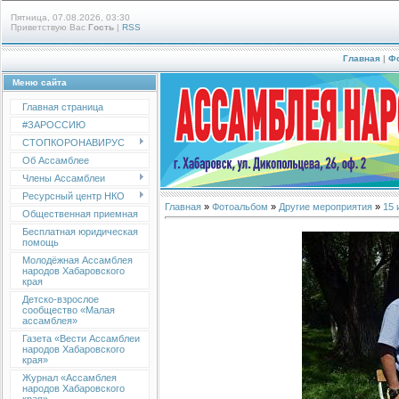
Пятница, 07.08.2026, 03:30
Приветствую Вас
Гость
|
RSS
Главная
|
Ф
Меню сайта
Главная страница
#ЗАРОССИЮ
СТОПКОРОНАВИРУС
Об Ассамблее
Члены Ассамблеи
Ресурсный центр НКО
Главная
»
Фотоальбом
»
Другие мероприятия
»
15 
Общественная приемная
Бесплатная юридическая
помощь
Молодёжная Ассамблея
народов Хабаровского
края
Детско-взрослое
сообщество «Малая
ассамблея»
Газета «Вести Ассамблеи
народов Хабаровского
края»
Журнал «Ассамблея
народов Хабаровского