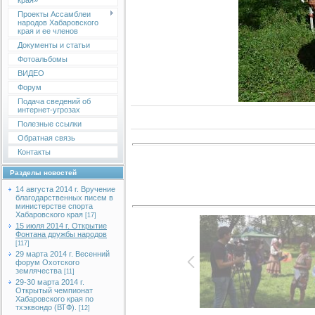
края»
Проекты Ассамблеи
народов Хабаровского
края и ее членов
Документы и статьи
Фотоальбомы
ВИДЕО
Форум
Подача сведений об
интернет-угрозах
Полезные ссылки
Обратная связь
Контакты
Разделы новостей
14 августа 2014 г. Вручение
благодарственных писем в
министерстве спорта
Хабаровского края
[17]
15 июля 2014 г. Открытие
Фонтана дружбы народов
[117]
29 марта 2014 г. Весенний
форум Охотского
землячества
[11]
29-30 марта 2014 г.
Открытый чемпионат
Хабаровского края по
тхэквондо (ВТФ).
[12]