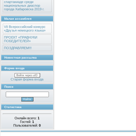
спартакиаде среди
национальных диаспор
города Хабаровска 2019 г.
Малая ассамблея
VII Всероссийский конкурс
«Друзья немецкого языка»
ПРОЕКТ «ПРАВНУКИ
ПОБЕДИТЕЛЕЙ»
ПОЗДРАВЛЯЕМ!!!
Новостная рассылка
Форма входа
Войти через uID
Старая форма входа
Поиск
Статистика
Онлайн всего:
1
Гостей:
1
Пользователей:
0