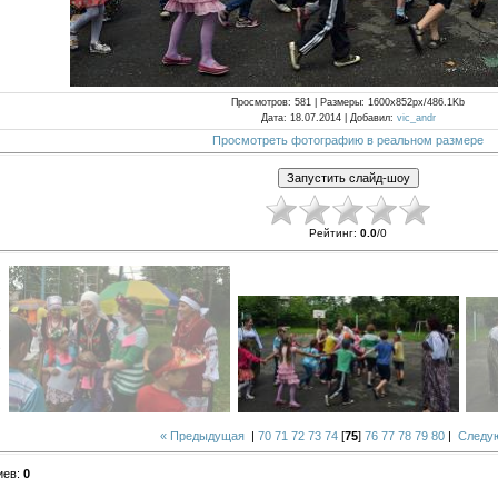
Просмотров
: 581 |
Размеры
: 1600x852px/486.1Kb
Дата
: 18.07.2014 |
Добавил
:
vic_andr
Просмотреть фотографию в реальном размере
Рейтинг
:
0.0
/
0
« Предыдущая
|
70
71
72
73
74
[
75
]
76
77
78
79
80
|
Следу
иев
:
0