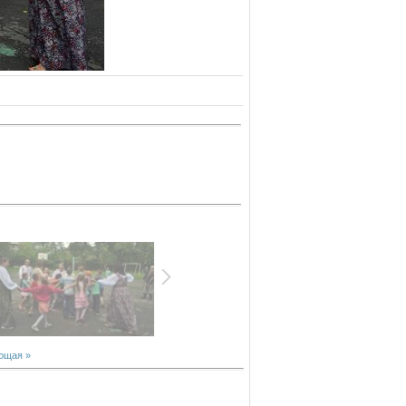
ющая »