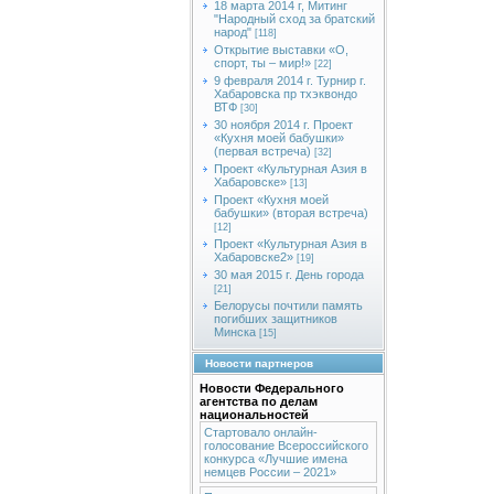
18 марта 2014 г, Митинг
"Народный сход за братский
народ"
[118]
Открытие выставки «О,
спорт, ты – мир!»
[22]
9 февраля 2014 г. Турнир г.
Хабаровска пр тхэквондо
ВТФ
[30]
30 ноября 2014 г. Проект
«Кухня моей бабушки»
(первая встреча)
[32]
Проект «Культурная Азия в
Хабаровске»
[13]
Проект «Кухня моей
бабушки» (вторая встреча)
[12]
Проект «Культурная Азия в
Хабаровске2»
[19]
30 мая 2015 г. День города
[21]
Белорусы почтили память
погибших защитников
Минска
[15]
Новости партнеров
Новости Федерального
агентства по делам
национальностей
Стартовало онлайн-
голосование Всероссийского
конкурса «Лучшие имена
немцев России – 2021»