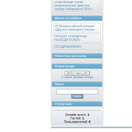
спартакиаде среди
национальных диаспор
города Хабаровска 2019 г.
Малая ассамблея
VII Всероссийский конкурс
«Друзья немецкого языка»
ПРОЕКТ «ПРАВНУКИ
ПОБЕДИТЕЛЕЙ»
ПОЗДРАВЛЯЕМ!!!
Новостная рассылка
Форма входа
Войти через uID
Старая форма входа
Поиск
Статистика
Онлайн всего:
1
Гостей:
1
Пользователей:
0