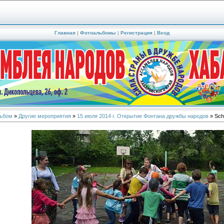
Главная
|
Фотоальбомы
|
Регистрация
|
Вход
ьбом
»
Другие мероприятия
»
15 июля 2014 г. Открытие Фонтана дружбы народов
» Sch