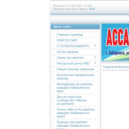
Пятница, 07.08.2026, 21:09
Приветствую Вас
Гость
|
RSS
Меню сайта
Главная страница
#ЗАРОССИЮ
СТОПКОРОНАВИРУС
Об Ассамблее
Члены Ассамблеи
Ресурсный центр НКО
Главная
»
Фотоал
Общественная приемная
Бесплатная юридическая
помощь
Молодёжная Ассамблея
народов Хабаровского
края
Детско-взрослое
сообщество «Малая
ассамблея»
Газета «Вести Ассамблеи
народов Хабаровского
края»
Журнал «Ассамблея
народов Хабаровского