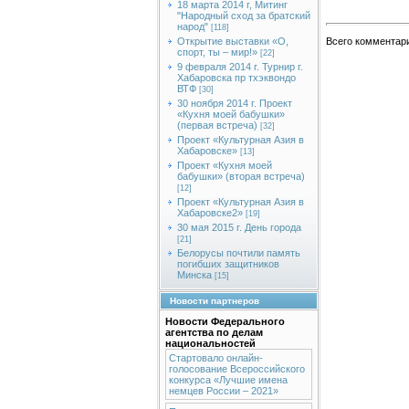
18 марта 2014 г, Митинг
"Народный сход за братский
народ"
[118]
Открытие выставки «О,
Всего комментар
спорт, ты – мир!»
[22]
9 февраля 2014 г. Турнир г.
Хабаровска пр тхэквондо
ВТФ
[30]
30 ноября 2014 г. Проект
«Кухня моей бабушки»
(первая встреча)
[32]
Проект «Культурная Азия в
Хабаровске»
[13]
Проект «Кухня моей
бабушки» (вторая встреча)
[12]
Проект «Культурная Азия в
Хабаровске2»
[19]
30 мая 2015 г. День города
[21]
Белорусы почтили память
погибших защитников
Минска
[15]
Новости партнеров
Новости Федерального
агентства по делам
национальностей
Стартовало онлайн-
голосование Всероссийского
конкурса «Лучшие имена
немцев России – 2021»