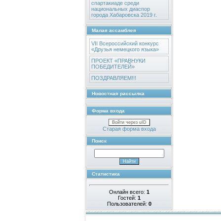
спартакиаде среди
национальных диаспор
города Хабаровска 2019 г.
Малая ассамблея
VII Всероссийский конкурс
«Друзья немецкого языка»
ПРОЕКТ «ПРАВНУКИ
ПОБЕДИТЕЛЕЙ»
ПОЗДРАВЛЯЕМ!!!
Новостная рассылка
Форма входа
Войти через uID
Старая форма входа
Поиск
Статистика
Онлайн всего:
1
Гостей:
1
Пользователей:
0