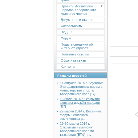
края»
Проекты Ассамблеи
народов Хабаровского
края и ее членов
Документы и статьи
Фотоальбомы
ВИДЕО
Форум
Подача сведений об
интернет-угрозах
Полезные ссылки
Обратная связь
Контакты
Разделы новостей
14 августа 2014 г. Вручение
благодарственных писем в
министерстве спорта
Хабаровского края
[17]
15 июля 2014 г. Открытие
Фонтана дружбы народов
[117]
29 марта 2014 г. Весенний
форум Охотского
землячества
[11]
29-30 марта 2014 г.
Открытый чемпионат
Хабаровского края по
тхэквондо (ВТФ).
[12]