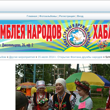
Главная
|
Фотоальбомы
|
Регистрация
|
Вход
ьбом
»
Другие мероприятия
»
15 июля 2014 г. Открытие Фонтана дружбы народов
» Sch