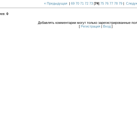
« Предыдущая
|
69
70
71
72
73
[
74
]
75
76
77
78
79
|
Следу
иев
:
0
Добавлять комментарии могут только зарегистрированные пол
[
Регистрация
|
Вход
]