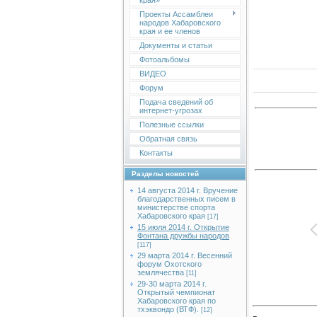
края»
Проекты Ассамблеи
народов Хабаровского
края и ее членов
Документы и статьи
Фотоальбомы
ВИДЕО
Форум
Подача сведений об
интернет-угрозах
Полезные ссылки
Обратная связь
Контакты
Разделы новостей
14 августа 2014 г. Вручение
благодарственных писем в
министерстве спорта
Хабаровского края
[17]
15 июля 2014 г. Открытие
Фонтана дружбы народов
[117]
29 марта 2014 г. Весенний
форум Охотского
землячества
[11]
29-30 марта 2014 г.
Открытый чемпионат
Хабаровского края по
тхэквондо (ВТФ).
[12]