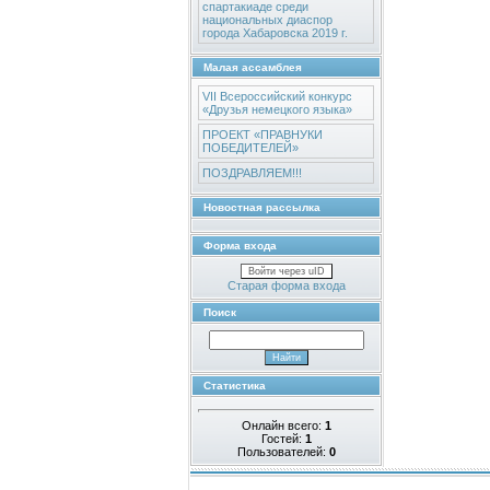
спартакиаде среди
национальных диаспор
города Хабаровска 2019 г.
Малая ассамблея
VII Всероссийский конкурс
«Друзья немецкого языка»
ПРОЕКТ «ПРАВНУКИ
ПОБЕДИТЕЛЕЙ»
ПОЗДРАВЛЯЕМ!!!
Новостная рассылка
Форма входа
Войти через uID
Старая форма входа
Поиск
Статистика
Онлайн всего:
1
Гостей:
1
Пользователей:
0