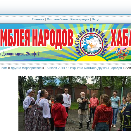
Главная
|
Фотоальбомы
|
Регистрация
|
Вход
ьбом
»
Другие мероприятия
»
15 июля 2014 г. Открытие Фонтана дружбы народов
» Sch