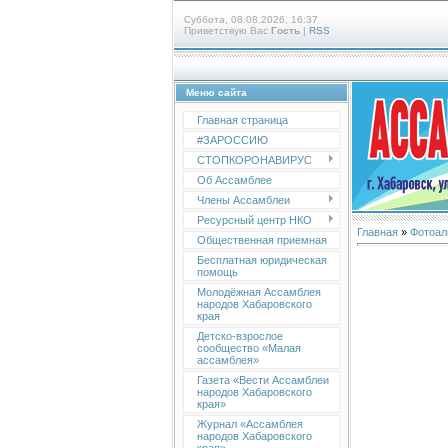
Суббота, 08.08.2026, 16:37
Приветствую Вас
Гость
|
RSS
Меню сайта
Главная страница
#ЗАРОССИЮ
СТОПКОРОНАВИРУС
Об Ассамблее
Члены Ассамблеи
Ресурсный центр НКО
Главная
»
Фотоал
Общественная приемная
Бесплатная юридическая
помощь
Молодёжная Ассамблея
народов Хабаровского
края
Детско-взрослое
сообщество «Малая
ассамблея»
Газета «Вести Ассамблеи
народов Хабаровского
края»
Журнал «Ассамблея
народов Хабаровского