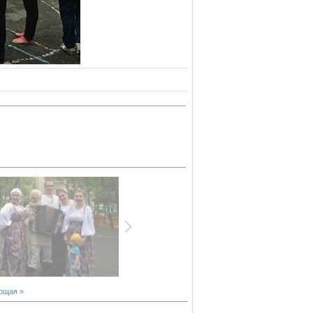
ющая »