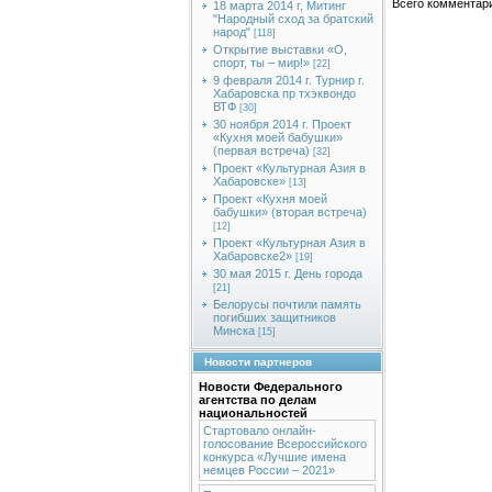
Всего комментар
18 марта 2014 г, Митинг
"Народный сход за братский
народ"
[118]
Открытие выставки «О,
спорт, ты – мир!»
[22]
9 февраля 2014 г. Турнир г.
Хабаровска пр тхэквондо
ВТФ
[30]
30 ноября 2014 г. Проект
«Кухня моей бабушки»
(первая встреча)
[32]
Проект «Культурная Азия в
Хабаровске»
[13]
Проект «Кухня моей
бабушки» (вторая встреча)
[12]
Проект «Культурная Азия в
Хабаровске2»
[19]
30 мая 2015 г. День города
[21]
Белорусы почтили память
погибших защитников
Минска
[15]
Новости партнеров
Новости Федерального
агентства по делам
национальностей
Стартовало онлайн-
голосование Всероссийского
конкурса «Лучшие имена
немцев России – 2021»