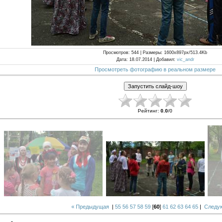
Просмотров
: 544 |
Размеры
: 1600x897px/513.4Kb
Дата
: 18.07.2014 |
Добавил
:
vic_andr
Просмотреть фотографию в реальном размере
Рейтинг
:
0.0
/
0
« Предыдущая
|
55
56
57
58
59
[
60
]
61
62
63
64
65
|
Следу