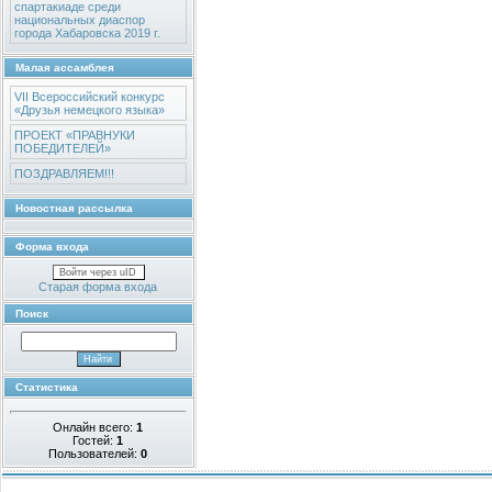
спартакиаде среди
национальных диаспор
города Хабаровска 2019 г.
Малая ассамблея
VII Всероссийский конкурс
«Друзья немецкого языка»
ПРОЕКТ «ПРАВНУКИ
ПОБЕДИТЕЛЕЙ»
ПОЗДРАВЛЯЕМ!!!
Новостная рассылка
Форма входа
Войти через uID
Старая форма входа
Поиск
Статистика
Онлайн всего:
1
Гостей:
1
Пользователей:
0