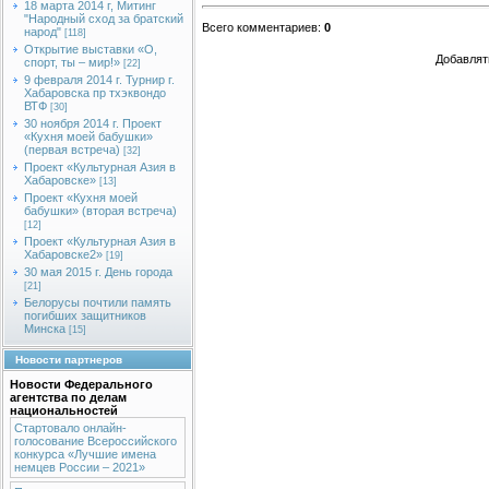
18 марта 2014 г, Митинг
"Народный сход за братский
Всего комментариев
:
0
народ"
[118]
Открытие выставки «О,
Добавлят
спорт, ты – мир!»
[22]
9 февраля 2014 г. Турнир г.
Хабаровска пр тхэквондо
ВТФ
[30]
30 ноября 2014 г. Проект
«Кухня моей бабушки»
(первая встреча)
[32]
Проект «Культурная Азия в
Хабаровске»
[13]
Проект «Кухня моей
бабушки» (вторая встреча)
[12]
Проект «Культурная Азия в
Хабаровске2»
[19]
30 мая 2015 г. День города
[21]
Белорусы почтили память
погибших защитников
Минска
[15]
Новости партнеров
Новости Федерального
агентства по делам
национальностей
Стартовало онлайн-
голосование Всероссийского
конкурса «Лучшие имена
немцев России – 2021»