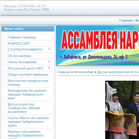
Пятница, 07.08.2026, 16:37
Приветствую Вас
Гость
|
RSS
Главная
|
Ф
Меню сайта
Главная страница
#ЗАРОССИЮ
СТОПКОРОНАВИРУС
Об Ассамблее
Члены Ассамблеи
Ресурсный центр НКО
Главная
»
Фотоальбом
»
Другие мероприятия
»
15 
Общественная приемная
Бесплатная юридическая
помощь
Молодёжная Ассамблея
народов Хабаровского
края
Детско-взрослое
сообщество «Малая
ассамблея»
Газета «Вести Ассамблеи
народов Хабаровского
края»
Журнал «Ассамблея
народов Хабаровского