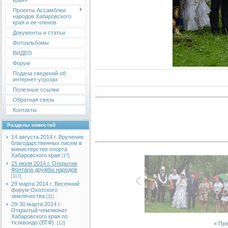
края»
Проекты Ассамблеи
народов Хабаровского
края и ее членов
Документы и статьи
Фотоальбомы
ВИДЕО
Форум
Подача сведений об
интернет-угрозах
Полезные ссылки
Обратная связь
Контакты
Разделы новостей
14 августа 2014 г. Вручение
благодарственных писем в
министерстве спорта
Хабаровского края
[17]
15 июля 2014 г. Открытие
Фонтана дружбы народов
[117]
29 марта 2014 г. Весенний
форум Охотского
землячества
[11]
29-30 марта 2014 г.
Открытый чемпионат
Хабаровского края по
тхэквондо (ВТФ).
« Пр
[12]