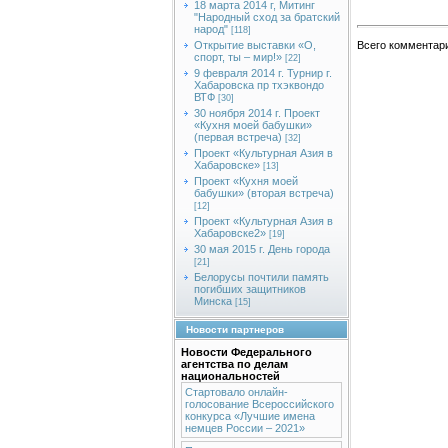
18 марта 2014 г, Митинг
"Народный сход за братский
народ"
[118]
Открытие выставки «О,
Всего комментар
спорт, ты – мир!»
[22]
9 февраля 2014 г. Турнир г.
Хабаровска пр тхэквондо
ВТФ
[30]
30 ноября 2014 г. Проект
«Кухня моей бабушки»
(первая встреча)
[32]
Проект «Культурная Азия в
Хабаровске»
[13]
Проект «Кухня моей
бабушки» (вторая встреча)
[12]
Проект «Культурная Азия в
Хабаровске2»
[19]
30 мая 2015 г. День города
[21]
Белорусы почтили память
погибших защитников
Минска
[15]
Новости партнеров
Новости Федерального
агентства по делам
национальностей
Стартовало онлайн-
голосование Всероссийского
конкурса «Лучшие имена
немцев России – 2021»