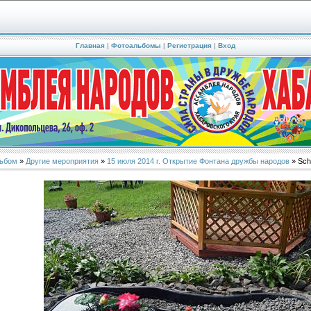
Главная
|
Фотоальбомы
|
Регистрация
|
Вход
ьбом
»
Другие мероприятия
»
15 июля 2014 г. Открытие Фонтана дружбы народов
» Sch