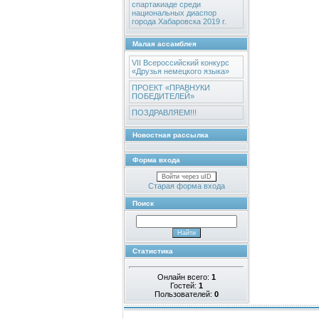
спартакиаде среди
национальных диаспор
города Хабаровска 2019 г.
Малая ассамблея
VII Всероссийский конкурс
«Друзья немецкого языка»
ПРОЕКТ «ПРАВНУКИ
ПОБЕДИТЕЛЕЙ»
ПОЗДРАВЛЯЕМ!!!
Новостная рассылка
Форма входа
Войти через uID
Старая форма входа
Поиск
Статистика
Онлайн всего:
1
Гостей:
1
Пользователей:
0