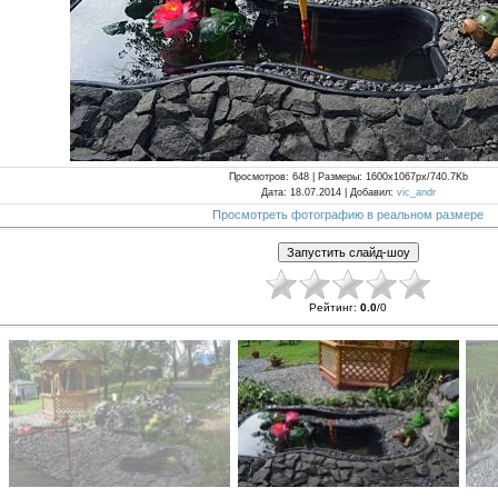
Просмотров
: 648 |
Размеры
: 1600x1067px/740.7Kb
Дата
: 18.07.2014 |
Добавил
:
vic_andr
Просмотреть фотографию в реальном размере
Рейтинг
:
0.0
/
0