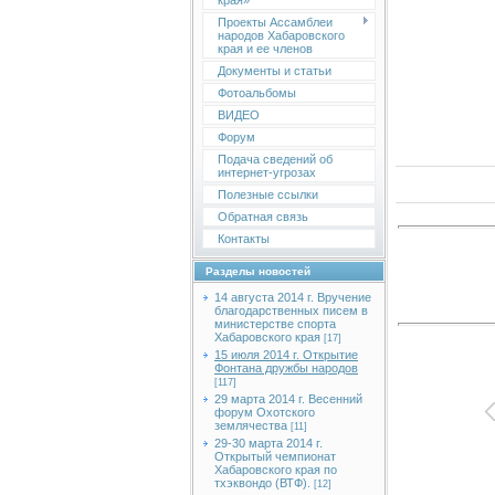
края»
Проекты Ассамблеи
народов Хабаровского
края и ее членов
Документы и статьи
Фотоальбомы
ВИДЕО
Форум
Подача сведений об
интернет-угрозах
Полезные ссылки
Обратная связь
Контакты
Разделы новостей
14 августа 2014 г. Вручение
благодарственных писем в
министерстве спорта
Хабаровского края
[17]
15 июля 2014 г. Открытие
Фонтана дружбы народов
[117]
29 марта 2014 г. Весенний
форум Охотского
землячества
[11]
29-30 марта 2014 г.
Открытый чемпионат
Хабаровского края по
тхэквондо (ВТФ).
[12]