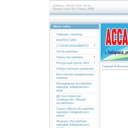
Суббота, 08.08.2026, 03:44
Приветствую Вас
Гость
|
RSS
Меню сайта
Главная страница
#ЗАРОССИЮ
СТОПКОРОНАВИРУС
Об Ассамблее
Члены Ассамблеи
Ресурсный центр НКО
Главная
»
Фотоал
Общественная приемная
Бесплатная юридическая
помощь
Молодёжная Ассамблея
народов Хабаровского
края
Детско-взрослое
сообщество «Малая
ассамблея»
Газета «Вести Ассамблеи
народов Хабаровского
края»
Журнал «Ассамблея
народов Хабаровского