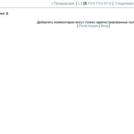
« Предыдущая
|
1
2
[
3
]
4
5
6
7
8
9
10
11
|
Следующая
иев
:
0
Добавлять комментарии могут только зарегистрированные пол
[
Регистрация
|
Вход
]