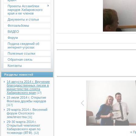
края»
Проекты Ассамблеи
народов Хабаровского
края и ее членов
Документы и статьи
Фотоальбомы
ВИДЕО
Форум
Подача сведений об
интернет-угрозах
Полезные ссылки
Обратная связь
Контакты
Разделы новостей
14 августа 2014 г. Вручение
благодарственных писем в
министерстве спорта
Хабаровского края
[17]
15 июля 2014 г. Открытие
Фонтана дружбы народов
[117]
29 марта 2014 г. Весенний
форум Охотского
землячества
[11]
29-30 марта 2014 г.
Открытый чемпионат
Хабаровского края по
« 
тхэквондо (ВТФ).
[12]