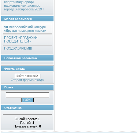
спартакиаде среди
национальных диаспор
города Хабаровска 2019 г.
Малая ассамблея
VII Всероссийский конкурс
«Друзья немецкого языка»
ПРОЕКТ «ПРАВНУКИ
ПОБЕДИТЕЛЕЙ»
ПОЗДРАВЛЯЕМ!!!
Новостная рассылка
Форма входа
Войти через uID
Старая форма входа
Поиск
Статистика
Онлайн всего:
1
Гостей:
1
Пользователей:
0