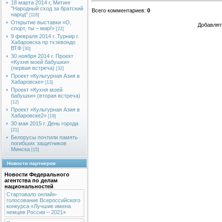
18 марта 2014 г, Митинг
"Народный сход за братский
Всего комментариев
:
0
народ"
[118]
Открытие выставки «О,
Добавлят
спорт, ты – мир!»
[22]
9 февраля 2014 г. Турнир г.
Хабаровска пр тхэквондо
ВТФ
[30]
30 ноября 2014 г. Проект
«Кухня моей бабушки»
(первая встреча)
[32]
Проект «Культурная Азия в
Хабаровске»
[13]
Проект «Кухня моей
бабушки» (вторая встреча)
[12]
Проект «Культурная Азия в
Хабаровске2»
[19]
30 мая 2015 г. День города
[21]
Белорусы почтили память
погибших защитников
Минска
[15]
Новости партнеров
Новости Федерального
агентства по делам
национальностей
Стартовало онлайн-
голосование Всероссийского
конкурса «Лучшие имена
немцев России – 2021»