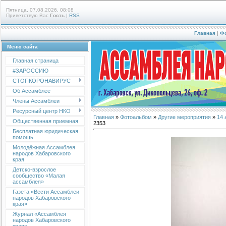
Пятница, 07.08.2026, 08:08
Приветствую Вас
Гость
|
RSS
Главная
|
Ф
Меню сайта
Главная страница
#ЗАРОССИЮ
СТОПКОРОНАВИРУС
Об Ассамблее
Члены Ассамблеи
Ресурсный центр НКО
Главная
»
Фотоальбом
»
Другие мероприятия
»
14 
Общественная приемная
2353
Бесплатная юридическая
помощь
Молодёжная Ассамблея
народов Хабаровского
края
Детско-взрослое
сообщество «Малая
ассамблея»
Газета «Вести Ассамблеи
народов Хабаровского
края»
Журнал «Ассамблея
народов Хабаровского