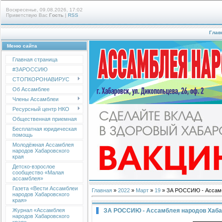
Воскресенье, 09.08.2026, 17:02
Приветствую Вас
Гость
|
RSS
Глав
Меню сайта
Главная страница
#ЗАРОССИЮ
СТОПКОРОНАВИРУС
Об Ассамблее
Члены Ассамблеи
Ресурсный центр НКО
Общественная приемная
Бесплатная юридическая
помощь
Молодёжная Ассамблея
народов Хабаровского
края
Детско-взрослое
сообщество «Малая
ассамблея»
Газета «Вести Ассамблеи
Главная
»
2022
»
Март
»
19
» ЗА РОССИЮ - Ассамб
народов Хабаровского
края»
ЗА РОССИЮ - Ассамблея народов Хаба
Журнал «Ассамблея
народов Хабаровского