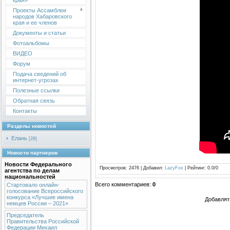
края»
Проекты Ассамблеи
народов Хабаровского
края и ее членов
Документы и статьи
Фотоальбомы
ВИДЕО
Форум
Подача сведений об
интернет-угрозах
Полезные ссылки
Обратная связь
Контакты
Разделы новостей
Елань
[28]
Новости партнеров
Новости Федерального
Просмотров
:
2476
|
Добавил
:
LazyFox
|
Рейтинг
:
0.0
/
0
агентства по делам
национальностей
Всего комментариев
:
0
Стартовало онлайн-
голосование Всероссийского
конкурса «Лучшие имена
Добавлят
немцев России – 2021»
Председатель
Правительства Российской
Федерации Михаил