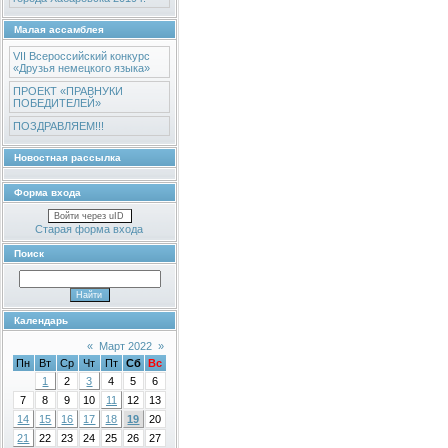
Малая ассамблея
VII Всероссийский конкурс
«Друзья немецкого языка»
ПРОЕКТ «ПРАВНУКИ
ПОБЕДИТЕЛЕЙ»
ПОЗДРАВЛЯЕМ!!!
Новостная рассылка
Форма входа
Войти через uID
Старая форма входа
Поиск
Календарь
«
Март 2022
»
Пн
Вт
Ср
Чт
Пт
Сб
Вс
1
2
3
4
5
6
7
8
9
10
11
12
13
14
15
16
17
18
19
20
21
22
23
24
25
26
27