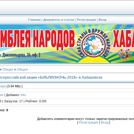
Главная
|
Документы и статьи
|
Регистрация
|
Вход
»
Общее
»
ОБщее
Всероссийской акции «БИБЛИОНОЧЬ-2018» в Хабаровске
вера
(3.94 Mb) ]
ее
|
Добавил
:
info
3
|
Загрузок
:
17
|
Рейтинг
:
0.0
/
0
иев
:
0
Добавлять комментарии могут только зарегистрированные пол
[
Регистрация
|
Вход
]