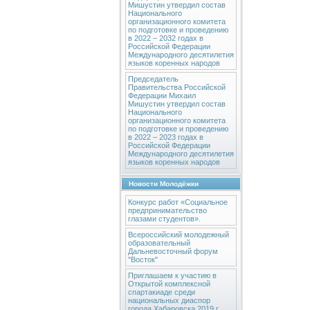
Мишустин утвердил состав
Национального
организационного комитета
по подготовке и проведению
в 2022 – 2032 годах в
Российской Федерации
Международного десятилетия
языков коренных народов
Председатель
Правительства Российской
Федерации Михаил
Мишустин утвердил состав
Национального
организационного комитета
по подготовке и проведению
в 2022 – 2023 годах в
Российской Федерации
Международного десятилетия
языков коренных народов
Новости Молодёжки
Конкурс работ «Социальное
предпринимательство
глазами студентов».
Всероссийский молодежный
образовательный
Дальневосточный форум
"Восток"
Приглашаем к участию в
Открытой комплексной
спартакиаде среди
национальных диаспор
города Хабаровска 2019 г.