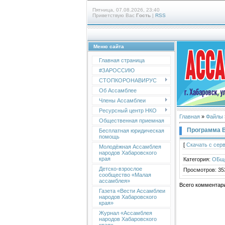
Пятница, 07.08.2026, 23:40
Приветствую Вас
Гость
|
RSS
Меню сайта
Главная страница
#ЗАРОССИЮ
СТОПКОРОНАВИРУС
Об Ассамблее
Члены Ассамблеи
Ресурсный центр НКО
Главная
»
Файлы
Общественная приемная
Программа 
Бесплатная юридическая
помощь
[
Скачать с сер
Молодёжная Ассамблея
народов Хабаровского
края
Категория
:
ОБщ
Детско-взрослое
Просмотров
:
35
сообщество «Малая
ассамблея»
Всего комментар
Газета «Вести Ассамблеи
народов Хабаровского
края»
Журнал «Ассамблея
народов Хабаровского