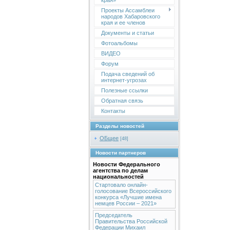
края»
Проекты Ассамблеи
народов Хабаровского
края и ее членов
Документы и статьи
Фотоальбомы
ВИДЕО
Форум
Подача сведений об
интернет-угрозах
Полезные ссылки
Обратная связь
Контакты
Разделы новостей
ОБщее
[48]
Новости партнеров
Новости Федерального
агентства по делам
национальностей
Стартовало онлайн-
голосование Всероссийского
конкурса «Лучшие имена
немцев России – 2021»
Председатель
Правительства Российской
Федерации Михаил