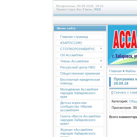
Воскресенье, 09.08.2026, 19:41
Приветствую Вас
Гость
|
RSS
Меню сайта
Главная страница
#ЗАРОССИЮ
СТОПКОРОНАВИРУС
Об Ассамблее
Члены Ассамблеи
Ресурсный центр НКО
Главная
»
Файлы
Общественная приемная
Программа м
Бесплатная юридическая
28.09.18
помощь
Молодёжная Ассамблея
[
Скачать с сер
народов Хабаровского
края
Категория
:
ОБщ
Детско-взрослое
сообщество «Малая
Просмотров
:
35
ассамблея»
Газета «Вести Ассамблеи
Всего комментар
народов Хабаровского
края»
Журнал «Ассамблея
народов Хабаровского