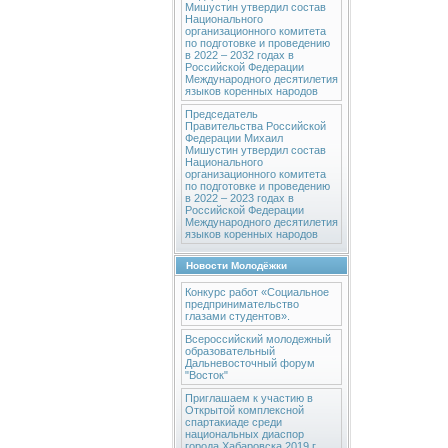
Мишустин утвердил состав
Национального
организационного комитета
по подготовке и проведению
в 2022 – 2032 годах в
Российской Федерации
Международного десятилетия
языков коренных народов
Председатель
Правительства Российской
Федерации Михаил
Мишустин утвердил состав
Национального
организационного комитета
по подготовке и проведению
в 2022 – 2023 годах в
Российской Федерации
Международного десятилетия
языков коренных народов
Новости Молодёжки
Конкурс работ «Социальное
предпринимательство
глазами студентов».
Всероссийский молодежный
образовательный
Дальневосточный форум
"Восток"
Приглашаем к участию в
Открытой комплексной
спартакиаде среди
национальных диаспор
города Хабаровска 2019 г.