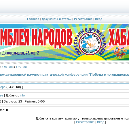
Главная
|
Документы и статьи
|
Регистрация
|
Вход
»
Общее
»
ОБщее
еждународной научно-практической конференции "Победа многонационал
вера
(243.9 Kb) ]
ее
|
Добавил
:
info
5
|
Загрузок
:
23
|
Рейтинг
:
0.0
/
0
иев
:
0
Добавлять комментарии могут только зарегистрированные пол
[
Регистрация
|
Вход
]