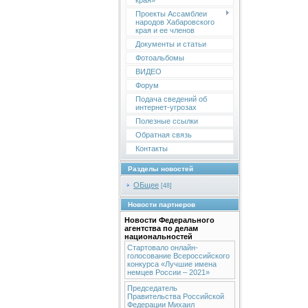
края»
Проекты Ассамблеи
народов Хабаровского
края и ее членов
Документы и статьи
Фотоальбомы
ВИДЕО
Форум
Подача сведений об
интернет-угрозах
Полезные ссылки
Обратная связь
Контакты
Разделы новостей
ОБщее
[48]
Новости партнеров
Новости Федерального
агентства по делам
национальностей
Стартовало онлайн-
голосование Всероссийского
конкурса «Лучшие имена
немцев России – 2021»
Председатель
Правительства Российской
Федерации Михаил