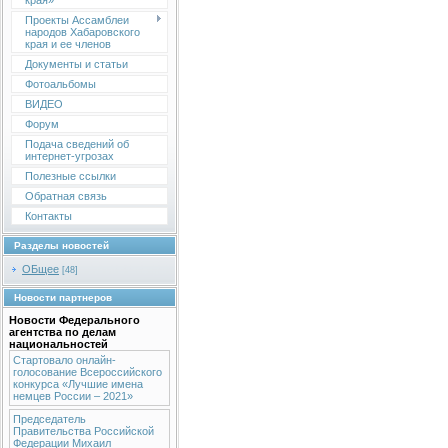
края»
Проекты Ассамблеи
народов Хабаровского
края и ее членов
Документы и статьи
Фотоальбомы
ВИДЕО
Форум
Подача сведений об
интернет-угрозах
Полезные ссылки
Обратная связь
Контакты
Разделы новостей
ОБщее
[48]
Новости партнеров
Новости Федерального
агентства по делам
национальностей
Стартовало онлайн-
голосование Всероссийского
конкурса «Лучшие имена
немцев России – 2021»
Председатель
Правительства Российской
Федерации Михаил