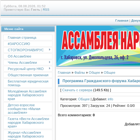
Суббота, 08.08.2026, 01:52
Приветствую Вас
Гость
|
RSS
Главная
|
Доку
Меню сайта
Главная страница
#ЗАРОССИЮ
СТОПКОРОНАВИРУС
Об Ассамблее
Члены Ассамблеи
Ресурсный центр НКО
Главная
»
Файлы
»
Общее
»
ОБщее
Общественная приемная
Программа Гражданского форума Хабаров
Бесплатная юридическая
помощь
[
Скачать с сервера
(149.5 Kb) ]
Молодёжная Ассамблея
народов Хабаровского
края
Категория
:
ОБщее
|
Добавил
:
info
Детско-взрослое
Просмотров
:
397
|
Загрузок
:
24
|
Рейтинг
:
0.0
/
0
сообщество «Малая
ассамблея»
Всего комментариев
:
0
Газета «Вести Ассамблеи
народов Хабаровского
Добавлят
края»
Журнал «Ассамблея
народов Хабаровского