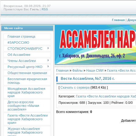
Воскресенье, 09.08.2026, 21:37
Приветствую Вас
Гость
|
RSS
Главная
|
Доку
Меню сайта
Главная страница
#ЗАРОССИЮ
СТОПКОРОНАВИРУС
Об Ассамблее
Члены Ассамблеи
Ресурсный центр НКО
Главная
»
Файлы
»
Наши СМИ
»
Газета «Вести Ас
Общественная приемная
Вести Ассамблеи, №7, 2016 г.
Бесплатная юридическая
помощь
[
Скачать с сервера
(983.4 Kb) ]
Молодёжная Ассамблея
народов Хабаровского
края
Категория
:
Газета «Вести Ассамблеи народов Хаб
Детско-взрослое
Просмотров
:
688
|
Загрузок
:
100
|
Рейтинг
:
0.0
/
0
сообщество «Малая
ассамблея»
Всего комментариев
:
0
Газета «Вести Ассамблеи
народов Хабаровского
Добавлят
края»
Журнал «Ассамблея
народов Хабаровского