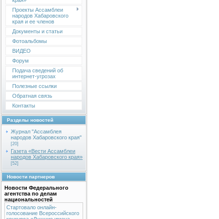
края»
Проекты Ассамблеи
народов Хабаровского
края и ее членов
Документы и статьи
Фотоальбомы
ВИДЕО
Форум
Подача сведений об
интернет-угрозах
Полезные ссылки
Обратная связь
Контакты
Разделы новостей
Журнал "Ассамблея
народов Хабаровского края"
[20]
Газета «Вести Ассамблеи
народов Хабаровского края»
[52]
Новости партнеров
Новости Федерального
агентства по делам
национальностей
Стартовало онлайн-
голосование Всероссийского