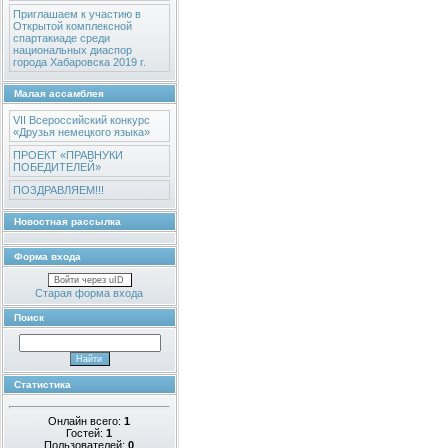
Приглашаем к участию в
Открытой комплексной
спартакиаде среди
национальных диаспор
города Хабаровска 2019 г.
Малая ассамблея
VII Всероссийский конкурс
«Друзья немецкого языка»
ПРОЕКТ «ПРАВНУКИ
ПОБЕДИТЕЛЕЙ»
ПОЗДРАВЛЯЕМ!!!
Новостная рассылка
Форма входа
Войти через uID
Старая форма входа
Поиск
Статистика
Онлайн всего:
1
Гостей:
1
Пользователей:
0